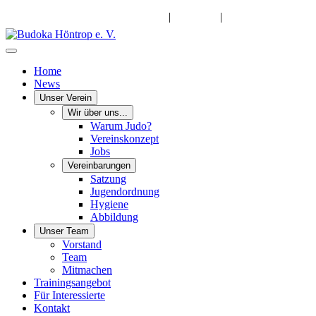
info@budoka-hoentrop.de
|
Instagram
|
Facebook
Home
News
Unser Verein
Wir über uns...
Warum Judo?
Vereinskonzept
Jobs
Vereinbarungen
Satzung
Jugendordnung
Hygiene
Abbildung
Unser Team
Vorstand
Team
Mitmachen
Trainingsangebot
Für Interessierte
Kontakt