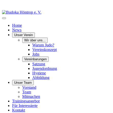
Home
News
Unser Verein
Wir über uns...
Warum Judo?
Vereinskonzept
Jobs
Vereinbarungen
Satzung
Jugendordnung
Hygiene
Abbildung
Unser Team
Vorstand
Team
Mitmachen
Trainingsangebot
Für Interessierte
Kontakt