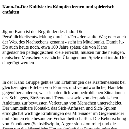
Kano-Ju-Do: Kultiviertes Kämpfen lernen und spielerisch
entfalten
Jigoro Kano ist der Begründer des Judo. Die
Persönlichkeitsentwicklung durch Ju-Do - der sanfte Weg oder auch
der Weg des Nachgebens genannt - steht im Mittelpunkt. Damit Ju-
Do auch heute noch, etwa 100 Jahre später, die von Kano
angedachten pädagogischen Ziele erreicht, müssen für die heutigen,
deutschen Menschen zusatzliche Übungen und Spiele mit ins Ju-Do
eingefügt werden.
In der Kano-Gruppe geht es um Erfahrungen des Kräftemessens bei
gleichzeitigem Erleben von Fairness und verantwortliche, Handeln
gegenüber anderen, was sich deutlich von bedrohlichen Situationen
des Schlagens, Stoßens und Trentens sowie von der praktischen
Anleitung zur bewussten Verletzung von Menschen unterscheidet.
Der unmittelbare Kontakt, das Sich-Anfassen und Sich-Spüren
ermöglichst wichtige Erfahrungen des Miteinader im Gegeneinader
und können eine besondere Vertrautheit schaffen. Die Beherrschung
von Emotionen (Selbstdisziplin, Aggressionskontrolle) und die
Sorge um die körperliche Unversehrtheit der Partnerin oder des