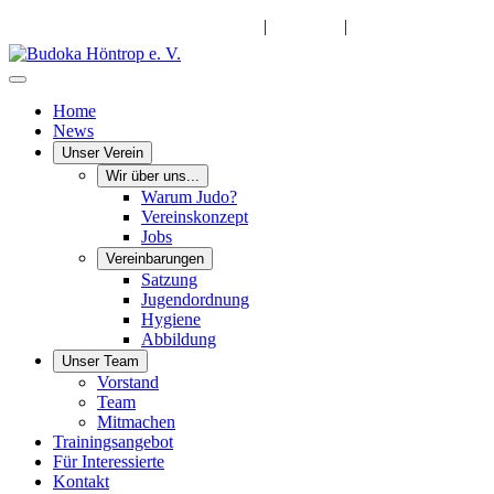
info@budoka-hoentrop.de
|
Instagram
|
Facebook
Home
News
Unser Verein
Wir über uns...
Warum Judo?
Vereinskonzept
Jobs
Vereinbarungen
Satzung
Jugendordnung
Hygiene
Abbildung
Unser Team
Vorstand
Team
Mitmachen
Trainingsangebot
Für Interessierte
Kontakt