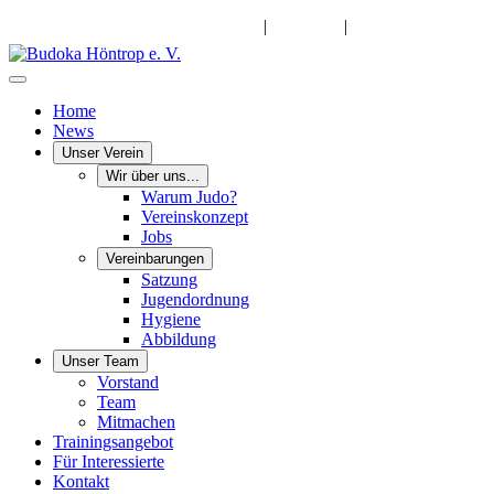
info@budoka-hoentrop.de
|
Instagram
|
Facebook
Home
News
Unser Verein
Wir über uns...
Warum Judo?
Vereinskonzept
Jobs
Vereinbarungen
Satzung
Jugendordnung
Hygiene
Abbildung
Unser Team
Vorstand
Team
Mitmachen
Trainingsangebot
Für Interessierte
Kontakt