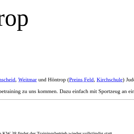
rop
nscheid
,
Weitmar
und Höntrop (
Preins Feld
,
Kirchschule
) Jud
obetraining zu uns kommen. Dazu einfach mit Sportzeug an ei
 KW 38 findet der Trainingsbetrieb wieder vollständig statt.