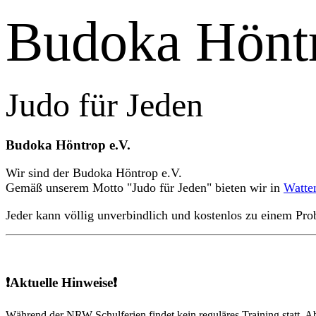
Budoka Hönt
Judo für Jeden
Budoka Höntrop e.V.
Wir sind der Budoka Höntrop e.V.
Gemäß unserem Motto "Judo für Jeden" bieten wir in
Watte
Jeder kann völlig unverbindlich und kostenlos zu einem Pr
❗Aktuelle Hinweise❗
Während der NRW-Schulferien findet kein reguläres Training statt. Ab