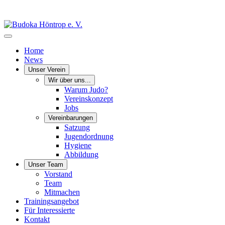
Home
News
Unser Verein
Wir über uns...
Warum Judo?
Vereinskonzept
Jobs
Vereinbarungen
Satzung
Jugendordnung
Hygiene
Abbildung
Unser Team
Vorstand
Team
Mitmachen
Trainingsangebot
Für Interessierte
Kontakt