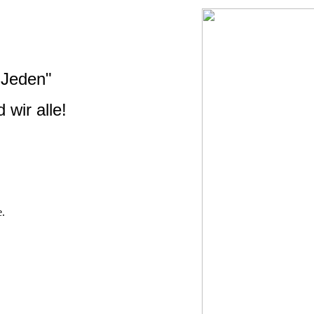
 Jeden"
d wir alle!
e.