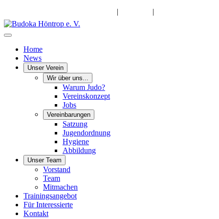
info@budoka-hoentrop.de
|
Instagram
|
Facebook
Home
News
Unser Verein
Wir über uns...
Warum Judo?
Vereinskonzept
Jobs
Vereinbarungen
Satzung
Jugendordnung
Hygiene
Abbildung
Unser Team
Vorstand
Team
Mitmachen
Trainingsangebot
Für Interessierte
Kontakt