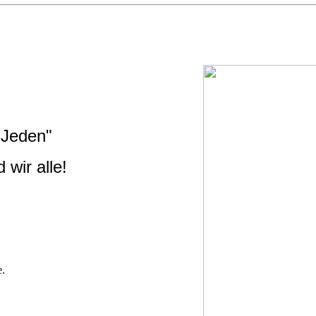
 Jeden"
d wir alle!
e.