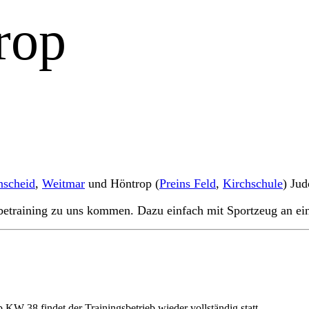
rop
nscheid
,
Weitmar
und Höntrop (
Preins Feld
,
Kirchschule
) Jud
obetraining zu uns kommen. Dazu einfach mit Sportzeug an ei
 KW 38 findet der Trainingsbetrieb wieder vollständig statt.