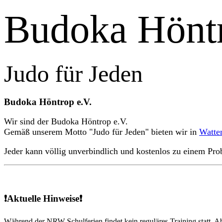
Budoka Hönt
Judo für Jeden
Budoka Höntrop e.V.
Wir sind der Budoka Höntrop e.V.
Gemäß unserem Motto "Judo für Jeden" bieten wir in
Watte
Jeder kann völlig unverbindlich und kostenlos zu einem Pr
❗Aktuelle Hinweise❗
Während der NRW-Schulferien findet kein reguläres Training statt. Ab