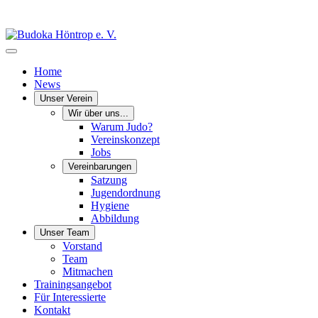
Home
News
Unser Verein
Wir über uns...
Warum Judo?
Vereinskonzept
Jobs
Vereinbarungen
Satzung
Jugendordnung
Hygiene
Abbildung
Unser Team
Vorstand
Team
Mitmachen
Trainingsangebot
Für Interessierte
Kontakt